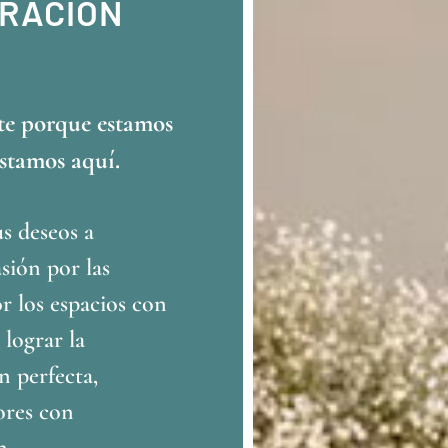
ORACIÓN
te porque estamos
estamos aquí.
s deseos a
sión por las
or los espacios con
 lograr la
n perfecta,
ores con
n.