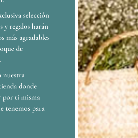
clusiva selección
s y regalos harán
os más agradables
toque de
.
a nuestra
 tienda donde
r por ti misma
ue tenemos para