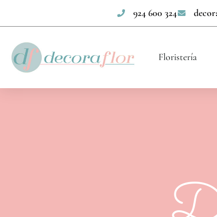
924 600 324
decor
Floristería
De